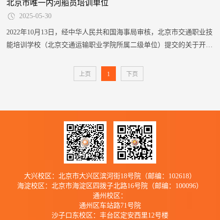
北京市唯一内河船员培训单位
会、市编办批准成立，业务范围明确涵盖道路危险货物运输从业人员
2025-05-30
全类别培训，包括放射性物品、剧毒品、爆炸品等特殊品类运输资质
认证。这一资质使其成为北京市唯一获得官方授权的道路危险货物运
2022年10月13日，经中华人民共和国海事局审核，北京市交通职业技
输培训基地。2024年与大兴区交通局合作...
能培训学校（北京交通运输职业学院所属二级单位）提交的关于开展
船员培训业务的申请材料满足《中华人民共和国海事行政许可条件规
定》《中华人民共和国船员培训管理规则》及其实施办法规定，获船
上页
1
下页
员培训业务许可，具备开展船员培训项目的资质。一、政府引领，北
京独家，填补市场空白，弥补船员培训需求缺口北京市地方海事局
（以下简称“水运处”）高度重视北京市内...
大兴校区：北京市大兴区滨河街18号院（邮编：102618）
海淀校区：北京市海淀区四拨子北路16号院（邮编：100096）
通州校区：
通州区车站路71号院
沙子口东校区：丰台区定安西里12号楼