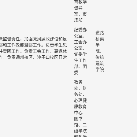
育教学
督导
室、市
场部
纪委办
道路
公室、
党监督责任，加强党风廉政建设和反
桥梁
工会办
察和工作效能监察工作。负责学生思
学
公室、
共青团
工作。负责工会工作、离退休
院、
党委学
作。
负责通州校区、沙子口校区日常
传统
生工作
建筑
部、团
学院
委
教务
处、财
务处、
心理健
康教育
中心
图书
馆、二
级学院