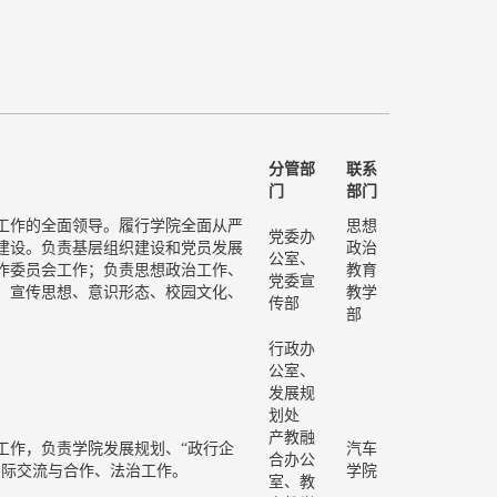
分管部
联系
门
部门
工作的全面领导。履行学院全面从严
思想
党委办
建设。负责基层组织建设和党员发展
政治
公室、
作委员会工作；负责思想政治工作、
教育
党委宣
、宣传思想、意识形态、校园文化、
教学
传部
部
行政办
公室、
发展规
划处
产教融
工作，负责学院发展规划、“政行企
汽车
合办公
国际交流与合作、法治工作。
学院
室、教