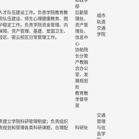
和教学
部
人才队伍建设工作。负责学院教育教
后勤管
城市
资队伍建设、师生心理健康教育、图
理处、
轨道
护稳定工作。负责学院资金管理、内
资产管
交通
保障、资产管理、基建、爱国卫生、
理处、
学院
校区、密云校区日常管理工作。
信息中
心
协助院
长分管
产教融
合办公
室、发
展规划
处
教育教
学督导
室
交通
责建立学院科研管理制度；负责组织
管理
责规划和管理各类科研课题，合理配
科研处
与信
息学