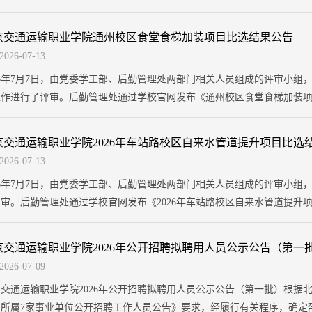
北京市大兴区滨河街18号院项目地址：北京交通运输职业学院各校区采购人联系方式
学院部分房屋土地需要进行测绘，并出具测绘报...
京交通运输职业学院通州校区食堂食梯加装项目比选结果公告
2026-07-13
026年7月7日，由党委学工部、后勤管理处两部门相关人员组成的评审小
作进行了评审。后勤管理处通过学校官网发布《通州校区食堂食梯加装项目供
有4家单位提交材料。这4家单位分别是长城电梯集团北京机电工程有限公
、北京京承电梯有限公司。评审小组成员...
京交通运输职业学院2026年车站路校区自来水管道提升项目比选
2026-07-13
026年7月7日，由党委学工部、后勤管理处两部门相关人员组成的评审小组，
审。后勤管理处通过学校官网发布《2026年车站路校区自来水管道提升项目
有3家单位提交材料。这3家单位分别是北京顺世建设有限公司、北京市市
成员认真审核了各家单位的资料及报价情...
京交通运输职业学院2026年公开招聘拟聘用人员公示公告（第一
2026-07-09
交通运输职业学院2026年公开招聘拟聘用人员公示公告（第一批）根据北
会所属7家事业单位公开招聘工作人员公告》要求，经履行有关程序，确定