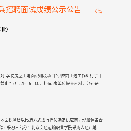
士兵招聘面试成绩公示公告
二批）
组，对“学院房屋土地面积测绘项目”供应商比选工作进行了评
到7月22日16：00，共有3家单位提交材料，分别是北
辉通测绘科技有限公司。评审小组成员认真审核了各家单位
土地面积测绘以比选方式进行择优选定供应商，现邀请各合
绘2.采购人名称：北京交通运输职业学院采购人通讯地