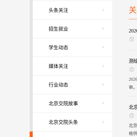
关
头条关注
招生就业
2
学生动态
测
媒体关注
20
行业动态
审。
京
的资
北京交院故事
北
北京交院头条
北
格供