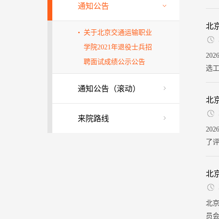
通知公告
址：
况：
北
关于北京交通运输职业
学院2021年退役士兵招
​2
聘面试成绩公示公告
选工
共
通知公告（滚动）
公司
北
来院路线
​2
了评
共
小组
北
北京
员