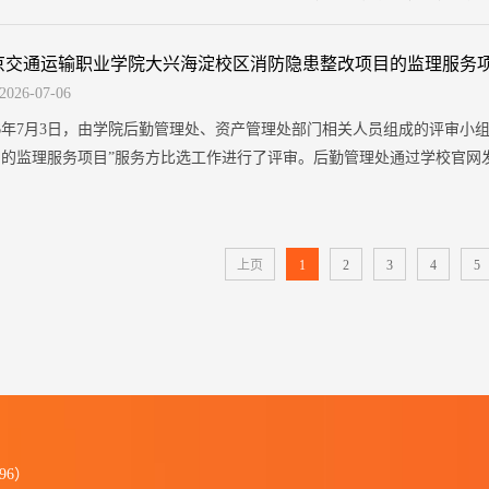
件），现按规定予以公示，公示期为5个工作日。公示期间，如对拟聘用人
月9日至2026年7月16日监督电话：69296673北京...
京交通运输职业学院大兴海淀校区消防隐患整改项目的监理服务
2026-07-06
26年7月3日，由学院后勤管理处、资产管理处部门相关人员组成的评审小
目的监理服务项目”服务方比选工作进行了评审。后勤管理处通过学校官网
的监理服务项目供应商报价比选邀请函》，截止到7月2日中午12:00，
咨询有限责任公司、北京科达公路工程监理有...
上页
1
2
3
4
5
96）