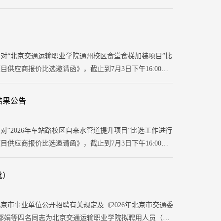
：刘老师，010-69241644-80153.项目基本情
组，对“北京交通运输职业学院通州校区食堂食梯加装项目”比
应商报价比选邀请函》，截止到7月3日下午16:00，
司、北京鸿远实创电梯有限公司、北京龙守泰电梯工程有限
结果公告
对“2026年车站路校区自来水管道提升项目”比选工作进行
供应商报价比选邀请函》，截止到7月3日下午16:00，
政七建设工程有限公司、北京泓腾建设工程有限公司。评审
批）
京市事业单位公开招聘有关规定及《2026年北京市交通委
邵娟等四名同志为北京交通运输职业学院拟聘用人员（详