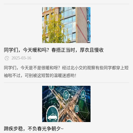
议》，号召广大青年以雷锋精神为指引，厚植家国情怀，做新时代雷
锋精神的传播者、践行者。交院青年闻令而动，以“交通强国”使命为
帆，在志愿服务的广阔天地中书写青春答卷。
同学们，今天暖和吗？春捂正当时，厚衣且慢收
2025-03-16
同学们，今天是不是很暖和呀？经过北小交的观察有些同学都穿上短
袖啦不过，可别被这短暂的温暖迷惑哟！
蹄疾步稳，不负春光争朝夕~