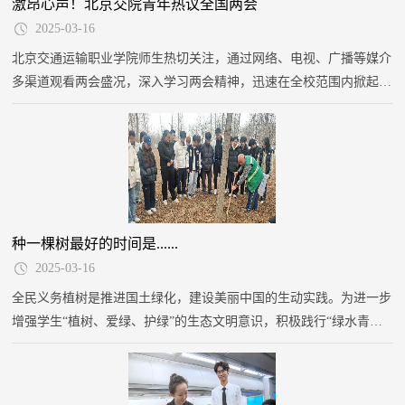
激昂心声！北京交院青年热议全国两会
2025-03-16
北京交通运输职业学院师生热切关注，通过网络、电视、广播等媒介
多渠道观看两会盛况，深入学习两会精神，迅速在全校范围内掀起了
学习两会精神的热潮。广大青年学子纷纷结合自身实际谈感想、言体
会、道期盼，表达为推进教育强国、交通强国建设、民族复兴伟业不
懈奋斗的信心和决心。
种一棵树最好的时间是......
2025-03-16
全民义务植树是推进国土绿化，建设美丽中国的生动实践。为进一步
增强学生“植树、爱绿、护绿”的生态文明意识，积极践行“绿水青山
就是金山银山”的生态理念，使学生真正为“绿水青山”添上一抹“新
绿”，3月11日，在植树节来临之际，学院师生前往大兴机场门户区开
展“春风催新绿、植树正当时”林地植树尽责活动。