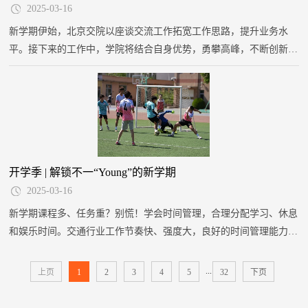
2025-03-16
新学期伊始，北京交院以座谈交流工作拓宽工作思路，提升业务水
平。接下来的工作中，学院将结合自身优势，勇攀高峰，不断创新发
展，为学生提供更优质的教育服务，奋力书写交通职业教育高质量发
展新篇章！
开学季 | 解锁不一“Young”的新学期
2025-03-16
新学期课程多、任务重？别慌！学会时间管理，合理分配学习、休息
和娱乐时间。交通行业工作节奏快、强度大，良好的时间管理能力是
未来职业发展的关键。可以尝试使用时间管理工具，比如番茄工作
法、待办清单等，提前适应未来职场的快节奏，让你的每一天都高效
...
上页
1
2
3
4
5
32
下页
充实。