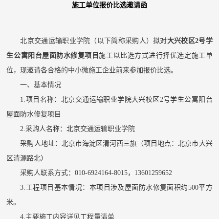
施工单位报价比选
邀请函
北京
交通运输职业学院（以下简称采购人）
拟
对
大兴校区
2号学
生公寓阳台屋面防水修复项目
施工
以
比选
方式进行
择优选定
施工单
位
，现邀请各合格
的中小微施工企业
前来参加
报价比选
。
一、基本情况
1
.
项目名称：
北京交通运输职业学院大兴校区
2号学生公寓阳台
屋面防水修复项目
2
.
采购人名称：北京交通运输职业学院
采购人地址：北京市海淀区清河西三旗
（项目地点：
北京市大兴
区清源路北
）
采购人联系方式：
010-
6924164-8015，13601259652
3.
工程项目基本情况：本项目涉及
屋面防水修复
面积
约
500平方
米。
4.
主要施工内容
详见
工程量清单