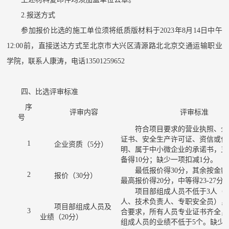
2.报送方式
参加报价比选的施工单位须将纸质版材料于
2023年8月14日中午
12:00前，直接送达方式至北京市大兴区清源路北北京交通运输职业
学院，联系人康涛，电话13501259652
四、比选评审标准
序
评审内容
评审标准
号
符合项目要求的营业执照、企
证书、安全生产许可证、资信或信
1
企业资质（
5
分）
明、属于中小微企业的承诺书，五
备
得
10
分；
缺少一项扣减
1
分。
最低报价得
30分，其余按金
2
报价（
30分）
最高报价得20分，中等得2
3-27
分
项目部组成人员不低于
3人（
人、技术负责人、专职安全员）
，
项目部组成人员及
3
合要求，所有人员专业证书齐全，
业绩
（
2
0分）
组成人员的业绩不低于
5个。缺少