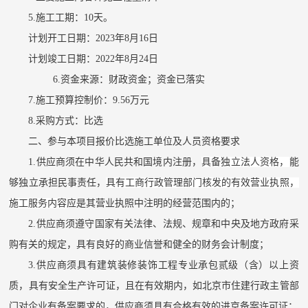
5.施工工期
：
10天
。
计划开工日期：
2023年8月16日
计划竣工日期：
2022年8月24日
6.
资金来源：财政资金；资金已落实
7.施工预算控制价：9.56万元
8.采购方式：比选
二、
参与本项目
报价比选施工单位及人员
资格
要求
1
.供应商须
在中华人民共和国境内注册，
具备独立法人资格
，
能
够独立承担民事责任，
具有工商行政管理部门核发的有效营业执照
，
施工服务内容
应是其营业执照中注明的经营范围内的；
2
.供应商须
遵守国家有关法律、法规、规章和中央及地方政府采
购有关的规定，具有良好的商业信誉和健全的财务会计制度；
3
.
供应商须具有建筑
装修装饰工程专业承包贰级
（含）以上资
质
，
具有安全生产许可证，且在有效期内，
如北京市
住建行政主管部
门
对企业有备案要求的，供应商须具有合格有效的进京备案许可
证；