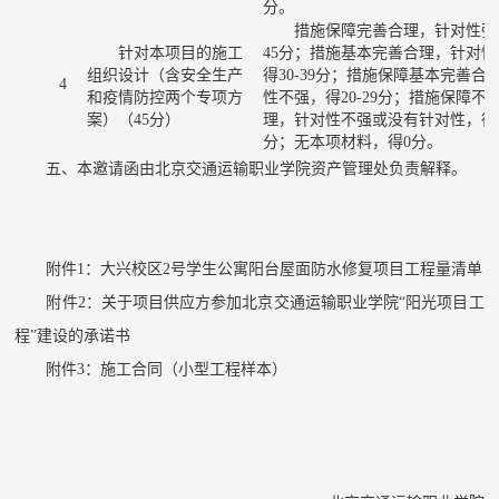
分。
措施保障完善合理，针对性强
针对本项目的施工
45
分；
措施
基本完善
合理
，
针对性
组织设计（含安全生产
得
30-39
分；
措施保障基本完善合
4
和疫情防控两个专项方
性不强，
得
20-29
分
；
措施保障不
案）
（
45
分）
理，针对性不强或没有针对性，
得
分
；无本项材料，得
0分
。
五、本邀请函由北京交通运输职业学院资产管理处负责解释。
附件
1：大兴校区2号学生公寓阳台屋面防水修复项目工程量清单
附件
2：关于项目供应方参加北京交通运输职业学院“阳光项目工
程”建设的承诺书
附件
3：施工合同（小型工程样本）