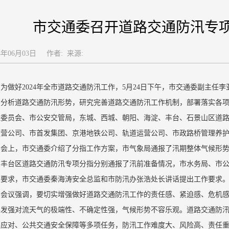
市交通委召开道路交通防汛专
4年06月03日
作者: 来源:
为做好2024年全市道路交通防汛工作，5月24日下午，市交通委副主
，分析道路交通防汛形势，研究完善道路交通防汛工作机制，部署落实各
理委员会、市公安交管局，东城、西城、朝阳、海淀、丰台、石景山区道
运营公司、市首发集团、京港地铁公司、轨道运营公司、市政路桥管理养
会上，市交通委介绍了分指工作方案，市气象局通报了汛期整体气候形
、丰台区道路交通防汛专项分指分别通报了汛前准备情况，市水务局、市
出要求，市交通委秦海涛安全总监和市防汛办张浩处长讲话提出工作要求
会议强调，要切实增强做好道路交通防汛工作的责任感、紧迫感、危机
突发强对流天气的极端性、不确定性强，气候形势不容乐观。道路交通防
应对、公共交通安全保障等多项任务，防汛工作难度大、风险高、责任重。