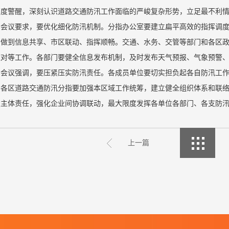
高度警醒，深刻认识道路交通防汛工作面临的严峻复杂形势，立足最不利
会议要求，要优化细化防汛机制。分指办公室要建立扁平高效的指挥调
，做到信息共享、市区联动、指挥顺畅。交通、水务、交管等部门和各区
应对等工作。各部门要健全信息发布机制，及时发布天气预报、气象预警
会议强调，要压紧压实防汛责任。各成员单位要切实担负起各自防汛工
。各区道路交通防汛分指要加强本区域工作统筹，建立健全组织体系和联
置主体责任，强化企业间协调联动，最大限度发挥各单位各部门、各支防
上一篇