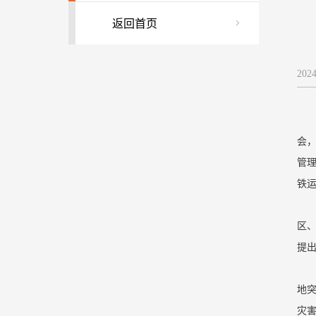
返回首页
202
会
管
铁
区
提
地
灾害