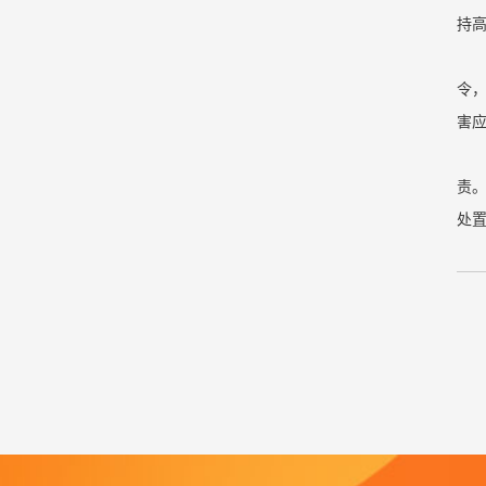
持
令
害
责
处