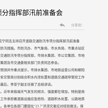
项分指挥部汛前准备会
分享到：
任李亚宁同志主持召开道路交通防汛专项分指挥部汛前准备
项防汛措施。市防汛办、市气象局、市水务局、市重点站区
路交通防汛专项分指挥部，市排水集团、市公交集团、市地
护集团及市交通委相关部门负责同志参会。
势预测并作重点提示，市排水集团、市地铁运营公司和朝阳
公安交管局分别结合积水内涝处置和道路交通疏导管控工作
。最后，李亚宁副主任做了总结讲话。
感。近年来极端天气发生的频次、强度都在增加，特别是局
汛工作承担着道路设施应急抢险、道路积水处置、公路地质
各单位各部门要固化“23.7”洪涝灾害应对经验做法，保