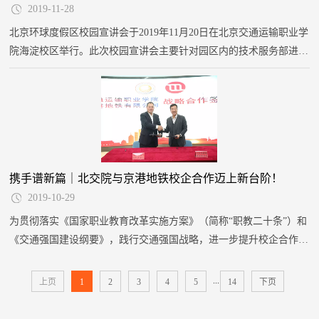
2019-11-28
北京环球度假区校园宣讲会于2019年11月20日在北京交通运输职业学
院海淀校区举行。此次校园宣讲会主要针对园区内的技术服务部进行
分享。
携手谱新篇｜北交院与京港地铁校企合作迈上新台阶！
2019-10-29
为贯彻落实《国家职业教育改革实施方案》（简称“职教二十条”）和
《交通强国建设纲要》，践行交通强国战略，进一步提升校企合作水
平，充分发挥校企双方的优势，深化技术技能人才培养，推动北京市
城市轨道交通事业发展，2019年10月28日10:00，北京交通运输职业
...
上页
1
2
3
4
5
14
下页
学院与京港地铁有限公司产教融合战略合作协议签约仪式在我院海淀
校区顺利举行。