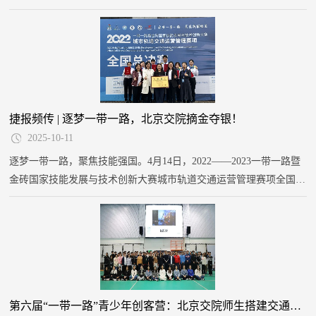
型人才，10月28日，“2023中英职业教育产教融合交流合作发展对话
会”在我院隆重开幕。
捷报频传 | 逐梦一带一路，北京交院摘金夺银！
2025-10-11
逐梦一带一路，聚焦技能强国。4月14日，2022——2023一带一路暨
金砖国家技能发展与技术创新大赛城市轨道交通运营管理赛项全国总
决赛闭幕式暨颁奖典礼在福建船政交通职业学院举行。我院荣获最佳
组织奖的同时，城市轨道交通学院学生白马乐、邓思晨、赵泽明在A
模块行车值班员比赛中获得全国一等奖，郭紫嫣、和春香、郑喆在B
模块站务员比赛中获得全国二等奖。马娜、高嘉蕾，李红莲、张景霞
4位老师被评为优秀指导教师。
第六届“一带一路”青少年创客营：北京交院师生搭建交通学子“友谊之桥”