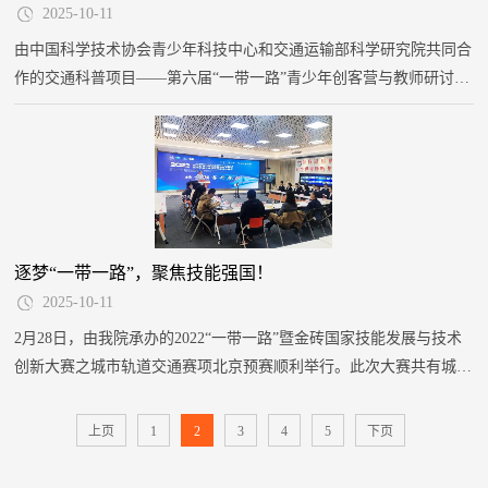
2025-10-11
由中国科学技术协会青少年科技中心和交通运输部科学研究院共同合
作的交通科普项目——第六届“一带一路”青少年创客营与教师研讨活
动可持续交通主题活动圆满结束。这是一项面向“一带一路”沿线国家
及地区青少年和科技教师的科技人文交流活动。
逐梦“一带一路”，聚焦技能强国！
2025-10-11
2月28日，由我院承办的2022“一带一路”暨金砖国家技能发展与技术
创新大赛之城市轨道交通赛项北京预赛顺利举行。此次大赛共有城市
轨道交通运营管理技术、城市轨道交通信号维修技术两个赛项。竞赛
采用线上形式，裁判远程监督执裁，来自北京市7所院校的选手同台
上页
1
2
3
4
5
下页
竞技。经过激烈的“云端”角逐，我院参赛队在两个赛项、三个模块中
均获得冠军，将代表北京市参加国赛比拼。