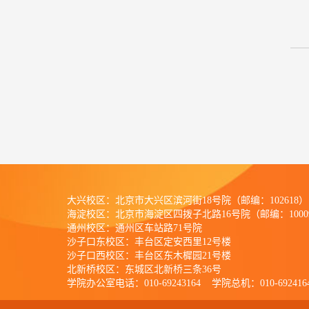
大兴校区：北京市大兴区滨河街18号院（邮编：102618）
海淀校区：北京市海淀区四拨子北路16号院（邮编：1000
通州校区：
通州区车站路71号院
沙子口东校区：丰台区定安西里12号楼
沙子口西校区：丰台区东木樨园21号楼
北新桥校区：东城区北新桥三条36号
学院办公室电话：010-69243164 学院总机：010-692416