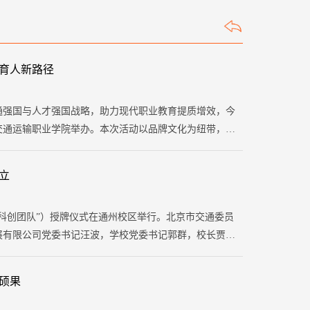
育人新路径
通强国与人才强国战略，助力现代职业教育提质增效，今
交通运输职业学院举办。本次活动以品牌文化为纽带，通
淀，构建起集文化传播、技术交流、人才对接于一体的综
新实践。 上汽通用汽车校企合作项目中心经理殷雪飞，
立
公司人力资源部副部长、学校优秀校友臧晓林，北京交通
）、金凌云（挂职）等领导嘉宾出席，150余名学校师生
“科创团队”）授牌仪式在通州校区举行。北京市交通委员
展有限公司党委书记汪波，学校党委书记郭群，校长贾东
（挂职）等领导嘉宾出席活动。授牌仪式由贾东清校长主
硕果