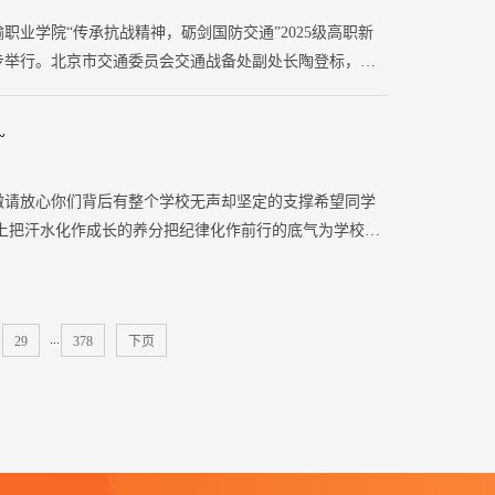
业学院“传承抗战精神，砺剑国防交通”2025级高职新
步举行。北京市交通委员会交通战备处副处长陶登标，武
北京国防交通协会副会长康丙刚、张鑫，学校党委书记郭
捷工程咨询有限公司恒远志成分公司副总经理杨海燕及中
~
、督导考评师王立强等领导嘉宾出席闭营仪式，共同见证
傲请放心你们背后有整个学校无声却坚定的支撑希望同学
上把汗水化作成长的养分把纪律化作前行的底气为学校争
...
29
378
下页