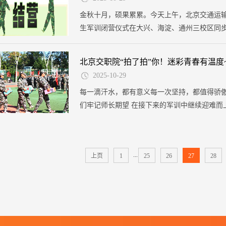
金秋十月，硕果累累。今天上午，北京交通运输职
生军训闭营仪式在大兴、海淀、通州三校区同
警北京总队执勤第十支队政治处主任李东红，
群、校长贾东清、副校长甄众学，北京中咨路
北京交职院“拍了拍”你！迷彩青春有温度
国红十字总会、北京市红十字会急救培训讲师
2025-10-29
交职院青年的迷彩青春。
每一滴汗水，都有意义每一次坚持，都值得骄
们牢记师长期望 在接下来的军训中继续迎难而
光为青春添彩
...
上页
1
25
26
27
28