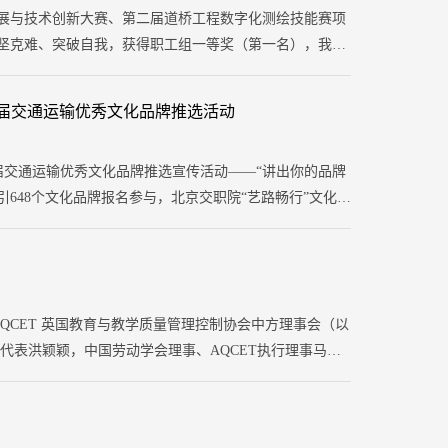
能发展与技术创新大赛、第二届道桥工程数字化测绘技能赛项
攻坚克难、突破自我，获得职工组一等奖（第一名），我校
第七届交通运输优秀文化品牌推选活动
七届交通运输优秀文化品牌推选宣传活动——“讲出你的品牌
648个文化品牌报名参与，北京交职院“艺路畅行”文化品
时代交通精神，凝聚建设交通强国精神力量，助力交通运
QCET 英国教育与教学质量管理控制协会中方理事会（以
首席代表洪颖颖，中国劳动学会理事、AQCET执行理事马骁
新青年骨干教师本土国际化培养”两大核心，共商助力学校开