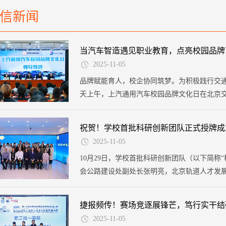
信新闻
当汽车智造遇见职业教育，点亮校园品牌
2025-11-05
品牌赋能育人，校企协同筑梦。为积极践行交
天上午，上汽通用汽车校园品牌文化日在北京
过整合企业品牌资源、技术优势与院校教育积
合性平台，展现了校企协同构建育人新生态的创
祝贺！学校首批科研创新团队正式授牌成
北京祥龙博瑞汽车服务（集团）有限公司二分
2025-11-05
运输职业学院校长贾东清，副校长贺楚雄（挂职
10月29日，学校首批科研创新团队（以下简称
参加活动。
会公路建设处副处长张明亮，北京轨道人才发
清，副校长甄众学、贺楚雄（挂职）、金凌云
持。
捷报频传！赛场竞逐展锋芒，笃行实干结
2025-11-05