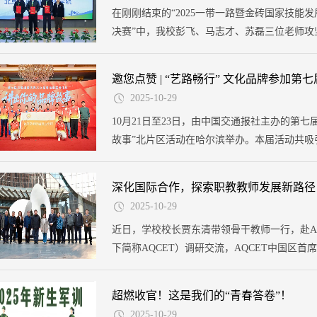
在刚刚结束的“2025一带一路暨金砖国家技
决赛”中，我校彭飞、马志才、苏磊三位老师
同时获得大赛优秀组织奖。
邀您点赞 | “艺路畅行” 文化品牌参加
2025-10-29
10月21日至23日，由中国交通报社主办的第
故事”北片区活动在哈尔滨举办。本届活动共吸引
牌脱颖而出亮相本次比赛活动，传承和发扬新
输高质量发展。
深化国际合作，探索职教教师发展新路径
2025-10-29
近日，学校校长贾东清带领骨干教师一行，赴A
下简称AQCET）调研交流，AQCET中国区
等热情接待。同时，双方围绕“专业群建设”“
启职教发展新篇章的合作方向。
超燃收官！这是我们的“青春答卷”！
2025-10-29